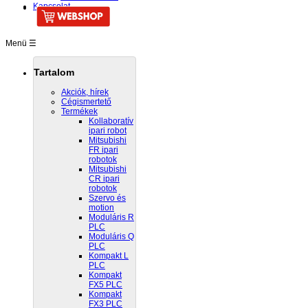
Kapcsolat
Menü ☰
Tartalom
Akciók, hírek
Cégismertető
Termékek
Kollaboratív
ipari robot
Mitsubishi
FR ipari
robotok
Mitsubishi
CR ipari
robotok
Szervo és
motion
Moduláris R
PLC
Moduláris Q
PLC
Kompakt L
PLC
Kompakt
FX5 PLC
Kompakt
FX3 PLC