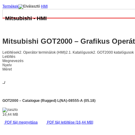
Termékek
HMI
Mitsubishi - HMI
Mitsubishi GOT2000 – Grafikus Operát
Letöltések
2. Operátor terminálok (HMI)
2.1. Katalógusok
2. GOT2000 katalógusok
Letöltés
Megnevezés
Nyelv
Méret
../
GOT2000 – Catalogue (Rugged) L(NA)-08555-A (05.18)
16,44
MB
PDF fájl megnyitása
PDF fájl letöltése [16,44
MB
]