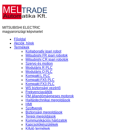
M
ITSUBISHI
EL
ECTRIC
magyarországi képviselet
Főoldal
Akciók, hírek
Termékek
Kollaboratív ipari robot
Mitsubishi FR ipari robotok
Mitsubishi CR ipari robotok
Szervo és motion
Moduláris R PLC
Moduláris Q PLC
Kompakt L PLC
Kompakt FX5 PLC
Kompakt FX3 PLC
WS biztonsági vezérlő
Frekvenciaváltók
PM állandómágneses motorok
Hajtástechnikai megoldások
HMI
Szoftverek
Biztonsági megoldások
Terepi megoldások
Kommunikációs hálózatok
Kapcsolókészülékek
Kifutó termékek