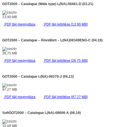
GOT2000 – Catalogue (Wide type) L(NA)-08461-D (03.21)
13,90
MB
PDF fájl megnyitása
PDF fájl letöltése [13,90
MB
]
GOT2000 – Catalogue – Rövidített – L(NA)08349ENG-C (04.19)
28,75
MB
PDF fájl megnyitása
PDF fájl letöltése [28,75
MB
]
GOT2000 – Catalogue L(NA)-08270-J (06.23)
97,27
MB
PDF fájl megnyitása
PDF fájl letöltése [97,27
MB
]
SoftGOT2000 – Catalogue L(NA)-08606-A (08.19)
15,08
MB