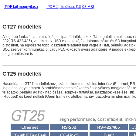
PDF fájl megnyitása
PDF fájl letöltése [15,08
MB
]
GT27 modellek
A legtöbb funkciót tartalmazó, fejlett ipari érintőkijelzők. Támogatott a multi-to
232, RS-422/485), valamint az USB csatlakozójú adathordozókat és SD kártyákat i
biztosított, ha egyszerre több, összetett feladatot hajt végre a HMI, például adato
SQL szerver kommunikáció, vagy PLC-k közötti gyors adatcsere. A moddelek képe
megjelenítésére is.
GT25 modellek
Hasonlóan a GT27 modellekhez, számos kommunikációs interfész (Ethernet, RS-
foglalattal egyetemben. A problémamentes működés és folyékony megjelenítés ter
feladatok (például adatok naplózása, script-ek futtatása, riasztások kezelése, s
(Rugged) és keret nélküli (Open frame) kivitelben is, így igazodva minden ipari k