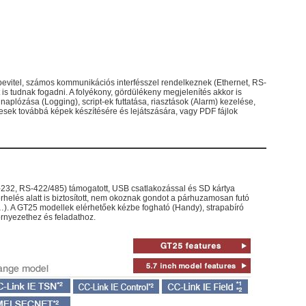
uch bevitel, számos kommunikációs interfésszel rendelkeznek (Ethernet, RS-
s tudnak fogadni. A folyékony, gördülékeny megjelenítés akkor is
k naplózása (Logging), script-ek futtatása, riasztások (Alarm) kezelése,
sek továbbá képek készítésére és lejátszására, vagy PDF fájlok
232, RS-422/485) támogatott, USB csatlakozással és SD kártya
helés alatt is biztosított, nem okoznak gondot a párhuzamosan futó
tb…). A GT25 modellek elérhetőek kézbe fogható (Handy), strapabíró
örnyezethez és feladathoz.