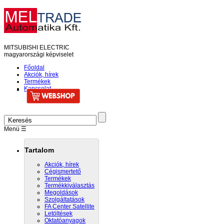
M
ITSUBISHI
EL
ECTRIC
magyarországi képviselet
Főoldal
Akciók, hírek
Termékek
Kapcsolat
Menü ☰
Tartalom
Akciók, hírek
Cégismertető
Termékek
Termékkiválasztás
Megoldások
Szolgáltatások
FA Center Satellite
Letöltések
Oktatóanyagok